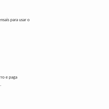
nsais para usar o
rro e paga
.