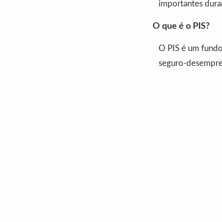
importantes duran
O que é o PIS?
O PIS é um fundo 
seguro-desempreg