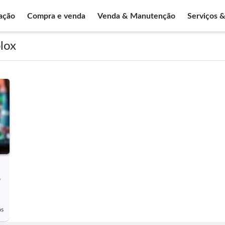
ação
Compra e venda
Venda & Manutenção
Serviços 
lox
o
ás