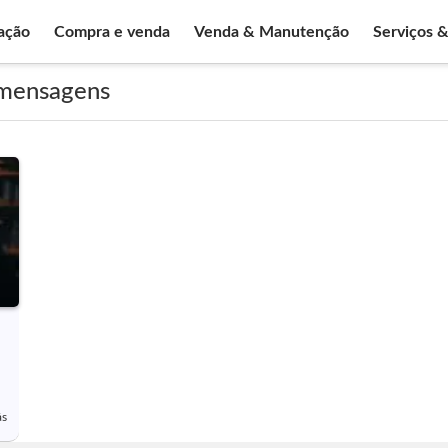
ação
Compra e venda
Venda & Manutenção
Serviços 
 mensagens
ás