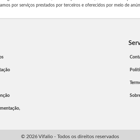
izamos por serviços prestados por terceiros e oferecidos por meio de anún
Serv
os
Cont
tação
Polít
Term
enção
Sobr
umentação,
© 2026 Vifalio - Todos os direitos reservados