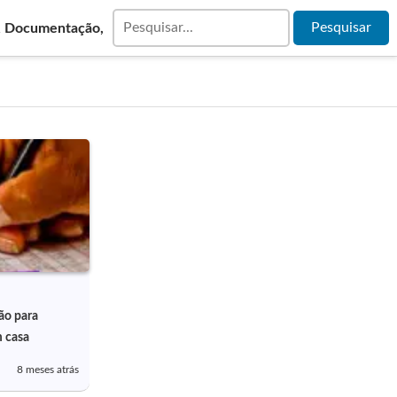
& Documentação,
ão para
m casa
8 meses atrás