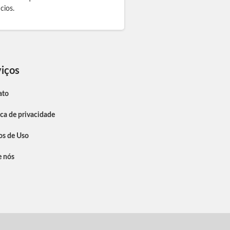
cios.
iços
ato
ica de privacidade
os de Uso
e nós