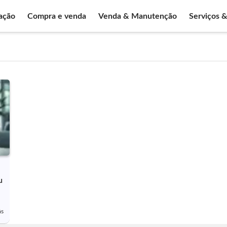
ação
Compra e venda
Venda & Manutenção
Serviços 
u
ás