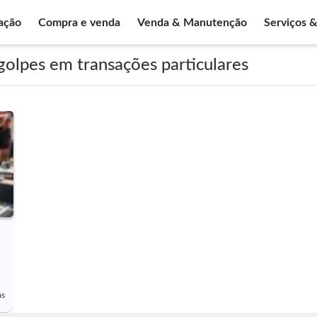
ação
Compra e venda
Venda & Manutenção
Serviços 
 golpes em transações particulares
ás