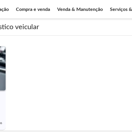
ação
Compra e venda
Venda & Manutenção
Serviços 
tico veicular
ás