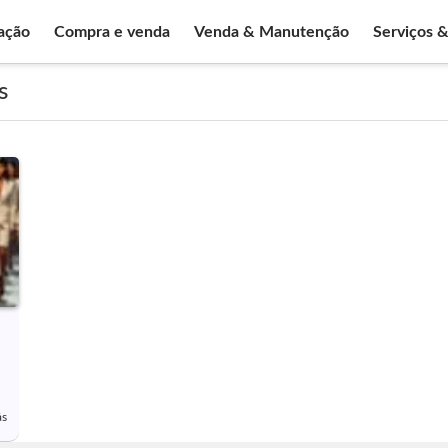
ação
Compra e venda
Venda & Manutenção
Serviços 
s
ás