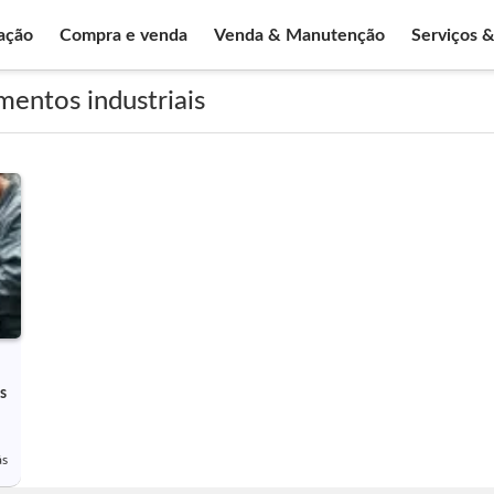
ação
Compra e venda
Venda & Manutenção
Serviços 
entos industriais
s
ás