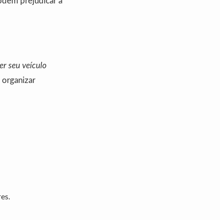
odem prejudicar a
er seu veículo
 organizar
es.