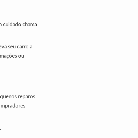
em cuidado chama
eva seu carro a
ormações ou
pequenos reparos
compradores
.