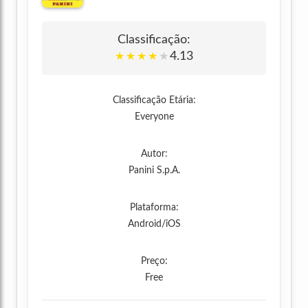
Classificação:
4.13
★
★
★
★
★
Classificação Etária:
Everyone
Autor:
Panini S.p.A.
Plataforma:
Android/iOS
Preço:
Free